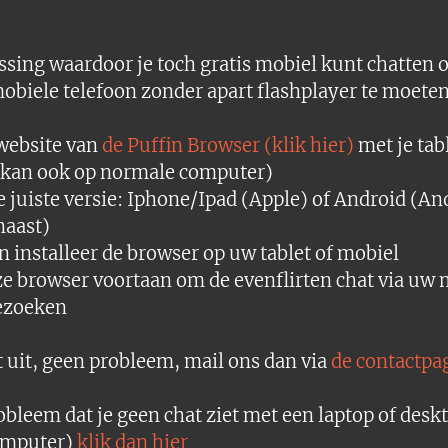
ossing waardoor je toch gratis mobiel kunt chatten 
 mobiele telefoon zonder apart flashplayer te moeten
 website van
de Puffin Browser (klik hier)
met je tab
kan ook op normale computer)
de juiste versie: Iphone/Ipad (Apple) of Android (An
naast)
 installeer de browser op uw tablet of mobiel
e browser voortaan om de evenflirten chat via uw 
bezoeken
t uit, geen probleem, mail ons dan via
de contactpa
obleem dat je geen chat ziet met een laptop of desk
omputer)
klik dan hier