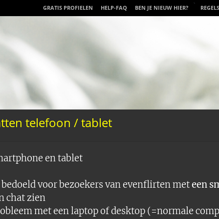
`
GRATIS PROFIELEN
HELP-FAQ
BEN JE NIEUW HIER?
REGEL
ten telefoon / tablet
martphone en tablet
s bedoeld voor bezoekers van evenflirten met
een s
n chat zien
probleem met een laptop of desktop (=normale com