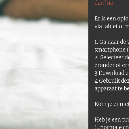
dan hier
Er is een opl
via tablet of
1. Ga naar de
smartphone (
2. Selecteer 
eronder of er
3 Download en
4 Gebruik dez
apparaat te 
Kom je er nie
Heb je een pr
(=normale c