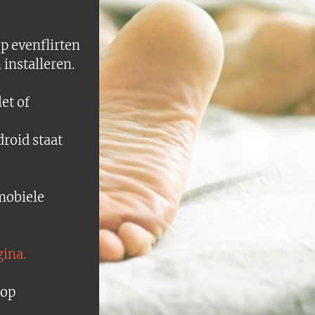
op evenflirten
 installeren.
let of
droid staat
mobiele
gina.
top