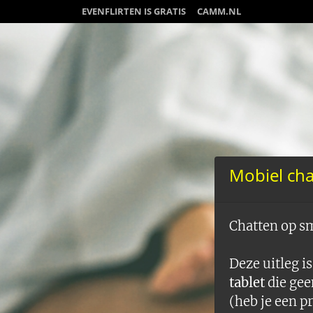
EVENFLIRTEN IS GRATIS
CAMM.NL
Mobiel chat
Chatten op s
Deze uitleg i
tablet
die gee
(heb je een 