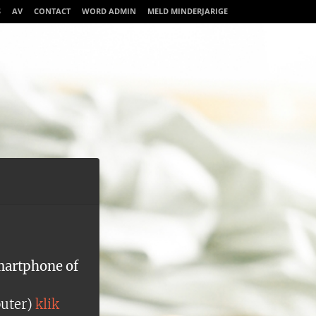
S
AV
CONTACT
WORD ADMIN
MELD MINDERJARIGE
martphone of
puter)
klik